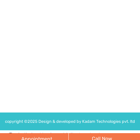
Medinova Clinic
Medinova, H-7, Jan Path, Kishan Nagar, Shyam Nagar,
Jaipur, Rajasthan 302019
Time
Monday -Saturday : 5PM – 7PM
Following on
copyright ©2025 Design & developed by Kadam Technologies pvt. ltd
Optimized by Seraphinite Accelerator
Call Now
Appointment