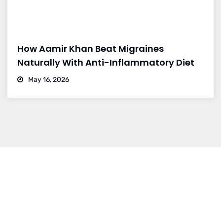
How Aamir Khan Beat Migraines
Naturally With Anti-Inflammatory Diet
May 16, 2026
Dr. Vikram Bohra
Dr. Vikram Bohra is a leading neurologist in Jaipur, specialized in
treating brain strokes, haemorrhage, epilepsy, and other